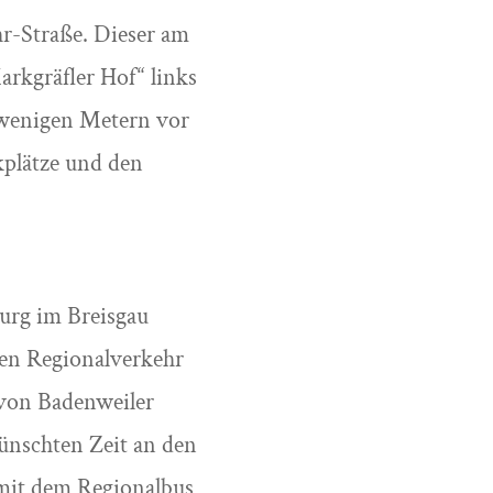
hr-Straße. Dieser am
arkgräfler Hof“ links
 wenigen Metern vor
kplätze und den
burg im Breisgau
den Regionalverkehr
 von Badenweiler
wünschten Zeit an den
 mit dem Regionalbus